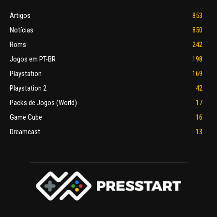
Artigos
853
Notícias
850
Roms
242
Jogos em PT-BR
198
Playstation
169
Playstation 2
42
Packs de Jogos (World)
17
Game Cube
16
Dreamcast
13