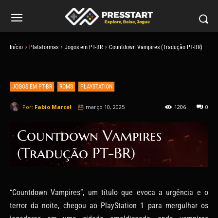
Início
Plataformas
Jogos em PT-BR
Countdown Vampires (Tradução PT-BR)
JOGOS EM PT-BR
ROMS
PLAYSTATION
Por:
Fabio Marcel
março 10, 2025
1206
0
Countdown Vampires
(Tradução PT-BR)
“Countdown Vampires”, um título que evoca a urgência e o
terror da noite, chegou ao PlayStation 1 para mergulhar os