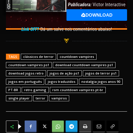
Publicadora:
Victor Interactive
Software
DOWNLOAD
Link OFF?
Dá um salve nos comentários abaixo!
TAGS
clássicos de terror
countdown vampires
countdown vampires ps1
download countdown vampires ps1
download jogos retro
jogos de ação ps1
jogos de terror ps1
jogos em português
jogos traduzidos
nostalgia jogos anos 90
PT-BR
retro gaming
rom countdown vampires pt-br
single player
terror
vampiros