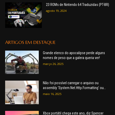
23 ROMs de Nintendo 64 Traduzidas (PT-BR)
agosto 19, 2024
ARTIGOS EM DESTAQUE
Grande elenco do apocalipse perde alguns
nomes de peso que a galera queria ver!
março 26, 2025
Não foi possível carregar o arquivo ou
assembly ‘System.Net.Http.Formatting’ ou
uma de suas dependências. O arquivo ou
maio 16, 2025
assembly especificado não foi encontrado.
Xbox portátil chega este ano, diz Spencer