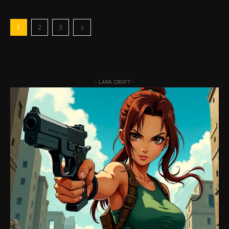
1
2
3
- LARA CROFT -