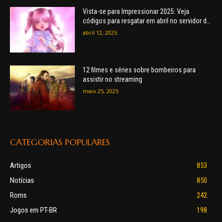
Vista-se para Impressionar 2025: Veja
códigos para resgatar em abril no servidor de
moda do Roblox
abril 12, 2025
12 filmes e séries sobre bombeiros para
assistir no streaming
maio 25, 2025
CATEGORIAS POPULARES
Artigos
853
Notícias
850
Roms
242
Jogos em PT-BR
198