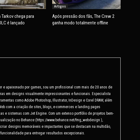
Artigos
 Tarkov chega para
Após pressão dos fãs, The Crew 2
DLC é lançado
ganha modo totalmente offline
er e apaixonado por games, sou um profissional com mais de 20 anos de
ias em designs visualmente impressionantes e funcionais. Especialista
ramentas como Adobe Photoshop, Illustrator, InDesign e Corel DRAW, além
Web com a criação de sites, blogs, e-commerces e landing pages
as e sistemas com Jet Engine. Com um extenso portfólio de projetos bem-
isualização no Behance (https://www.behance.net/fmg_webdesign ),
criar designs memoráveis e impactantes que se destacam na multidão,
 funcionalidade para entregar resultados excepcionais.