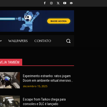
WALLPAPERS
CONTATO
VEJA TAMBÉM
Experimento estranho: ratos jogam
Doom em ambiente virtual imersivo
com mira e tiros
dezembro 15, 2025
Escape from Tarkov chega para
consoles e DLC é lançado