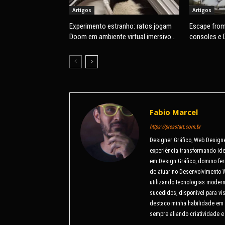
Artigos
Artigos
Experimento estranho: ratos jogam
Escape from
Doom em ambiente virtual imersivo
consoles e 
com mira e tiros
Fabio Marcel
https://presstart.com.br
Designer Gráfico, Web Design
experiência transformando ide
em Design Gráfico, domino fer
de atuar no Desenvolvimento 
utilizando tecnologias modern
sucedidos, disponível para v
destaco minha habilidade em 
sempre aliando criatividade e