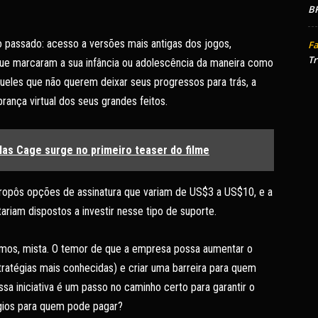
BR
o passado: acesso a versões mais antigas dos jogos,
Fa
Tr
que marcaram a sua infância ou adolescência da maneira como
queles que não querem deixar seus progressos para trás, a
nça virtual dos seus grandes feitos.
las Cage surge no primeiro teaser do filme
ropôs opções de assinatura que variam de US$3 a US$10, e a
riam dispostos a investir nesse tipo de suporte.
amos, mista. O temor de que a empresa possa aumentar o
atégias mais conhecidas) e criar uma barreira para quem
sa iniciativa é um passo no caminho certo para garantir o
légios para quem pode pagar?