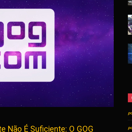
p
e Não É Suficiente: O GOG
p