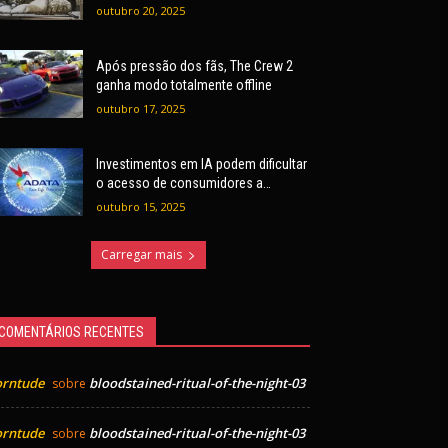
outubro 20, 2025
Após pressão dos fãs, The Crew 2
ganha modo totalmente offline
outubro 17, 2025
Investimentos em IA podem dificultar
o acesso de consumidores a
hardware, alerta ADATA
outubro 15, 2025
Carregar mais
COMENTÁRIOS RECENTES
orntude
bloodstained-ritual-of-the-night-03
sobre
orntude
bloodstained-ritual-of-the-night-03
sobre