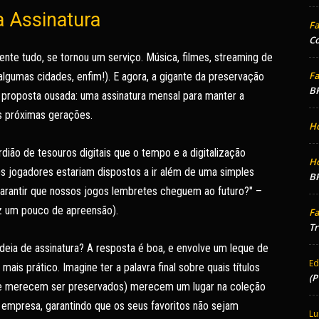
a Assinatura
Fa
Co
te tudo, se tornou um serviço. Música, filmes, streaming de
Fa
lgumas cidades, enfim!). E agora, a gigante da preservação
BR
proposta ousada: uma assinatura mensal para manter a
as próximas gerações.
H
ião de tesouros digitais que o tempo e a digitalização
H
s jogadores estariam dispostos a ir além de uma simples
BR
arantir que nossos jogos lembretes cheguem ao futuro?" –
z um pouco de apreensão).
Fa
Tr
deia de assinatura? A resposta é boa, e envolve um leque de
Ed
ais prático. Imagine ter a palavra final sobre quais títulos
(P
que merecem ser preservados) merecem um lugar na coleção
empresa, garantindo que os seus favoritos não sejam
Lu