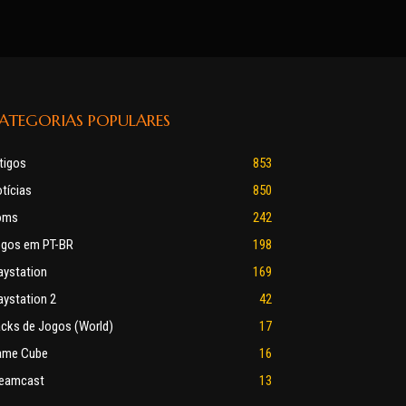
ATEGORIAS POPULARES
tigos
853
tícias
850
oms
242
gos em PT-BR
198
aystation
169
aystation 2
42
cks de Jogos (World)
17
ame Cube
16
eamcast
13