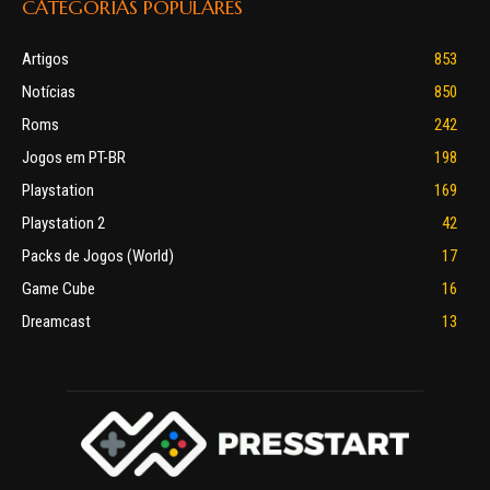
CATEGORIAS POPULARES
Artigos
853
Notícias
850
Roms
242
Jogos em PT-BR
198
Playstation
169
Playstation 2
42
Packs de Jogos (World)
17
Game Cube
16
Dreamcast
13