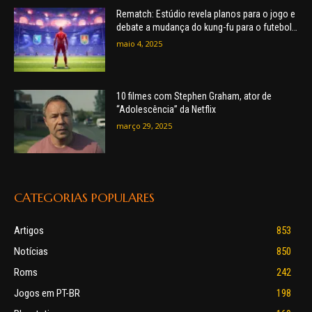
Rematch: Estúdio revela planos para o jogo e
debate a mudança do kung-fu para o futebol
(Exclusivo)
maio 4, 2025
10 filmes com Stephen Graham, ator de
“Adolescência” da Netflix
março 29, 2025
CATEGORIAS POPULARES
Artigos
853
Notícias
850
Roms
242
Jogos em PT-BR
198