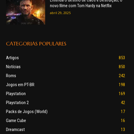
novo filme com Tom Hardy na Netflix
abril 29, 2025
CATEGORIAS POPULARES
Artigos
853
Notícias
850
Roms
242
Jogos em PT-BR
198
Playstation
169
Playstation 2
42
Packs de Jogos (World)
17
Game Cube
16
Dreamcast
13