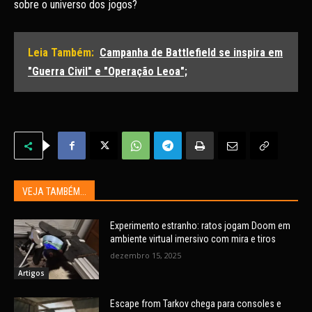
sobre o universo dos jogos?
Leia Também:
Campanha de Battlefield se inspira em
"Guerra Civil" e "Operação Leoa";
VEJA TAMBÉM...
Experimento estranho: ratos jogam Doom em
ambiente virtual imersivo com mira e tiros
dezembro 15, 2025
Artigos
Escape from Tarkov chega para consoles e