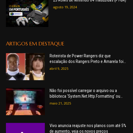
agosto 19, 2024
ARTIGOS EM DESTAQUE
Roteirista de Power Rangers diz que
escalação dos Rangers Preto e Amarela foi
um grande erro
abril 9, 2025
Não foi possível carregar o arquivo ou a
biblioteca ‘System.Net.Http.Formatting’ ou
uma de suas dependências. O arquivo ou a
maio 21, 2025
versão especificada não foram encontrados.
Vivo anuncia reajuste nos planos com até 5%
de aumento; veja os novos preços