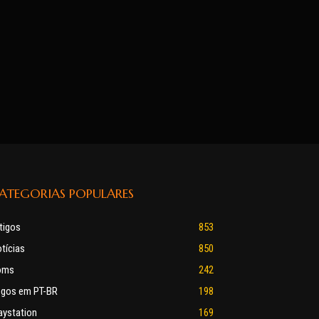
ATEGORIAS POPULARES
tigos
853
tícias
850
oms
242
gos em PT-BR
198
aystation
169