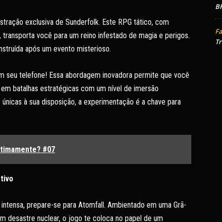
BR
tração exclusiva de Sunderfolk. Este RPG tático, com
Fa
, transporta você para um reino infestado de magia e perigos.
Tr
onstruída após um evento misterioso.
om seu telefone! Essa abordagem inovadora permite que você
e em batalhas estratégicas com um nível de imersão
únicas à sua disposição, a experimentação é a chave para
ltimamente? #07
tivo
 intensa, prepare-se para Atomfall. Ambientado em uma Grã-
um desastre nuclear, o jogo te coloca no papel de um