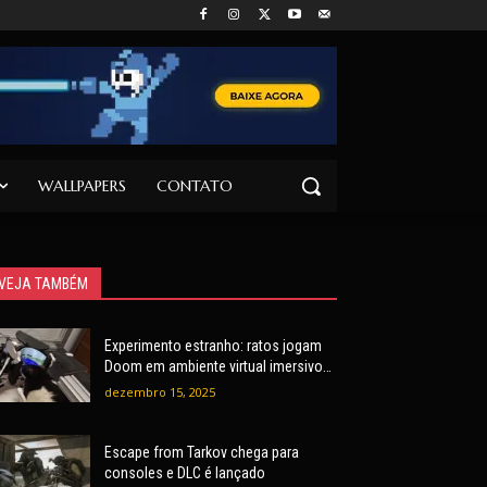
WALLPAPERS
CONTATO
VEJA TAMBÉM
Experimento estranho: ratos jogam
Doom em ambiente virtual imersivo
com mira e tiros
dezembro 15, 2025
Escape from Tarkov chega para
consoles e DLC é lançado