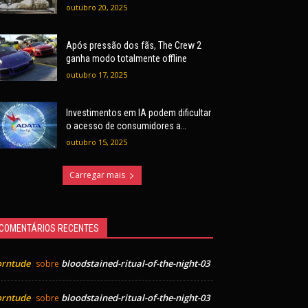
outubro 20, 2025
Após pressão dos fãs, The Crew 2
ganha modo totalmente offline
outubro 17, 2025
Investimentos em IA podem dificultar
o acesso de consumidores a
hardware, alerta ADATA
outubro 15, 2025
Carregar mais
COMENTÁRIOS RECENTES
orntude
bloodstained-ritual-of-the-night-03
sobre
orntude
bloodstained-ritual-of-the-night-03
sobre