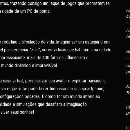
ontes, trazendo consigo um leque de jogos que prometem te
Fa
cessidade de um PC de ponta.
Co
Fa
BR
e redefine a simulação de vida. Imagine ser um estagiário em
 por gerenciar “zois”, seres virtuais que habitam uma cidade
H
pressionante: mais de 400 fatores influenciam o
mundo dinâmico e imprevisível.
H
BR
casa virtual, personalizar seu avatar e explorar paisagens
Fa
eleza é que você pode fazer tudo isso em seu smartphone,
Tr
onfigurações pesadas. É como ter um mundo inteiro ao
alidade e simulações que desafiam a imaginação.
Ed
 viver seus sonhos!
(P
Lu