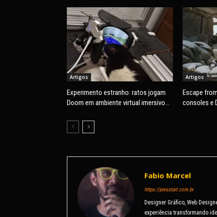
Artigos
Artigos
Experimento estranho: ratos jogam
Escape from
Doom em ambiente virtual imersivo
consoles e 
com mira e tiros
Fabio Marcel
https://presstart.com.br
Designer Gráfico, Web Design
experiência transformando ide