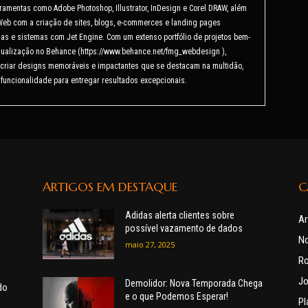
ramentas como Adobe Photoshop, Illustrator, InDesign e Corel DRAW, além
Web com a criação de sites, blogs, e-commerces e landing pages
as e sistemas com Jet Engine. Com um extenso portfólio de projetos bem-
isualização no Behance (https://www.behance.net/fmg_webdesign ),
criar designs memoráveis e impactantes que se destacam na multidão,
 funcionalidade para entregar resultados excepcionais.
ARTIGOS EM DESTAQUE
C
Adidas alerta clientes sobre
Ar
possível vazamento de dados
No
maio 27, 2025
R
Jo
Demolidor: Nova Temporada Chega
do
e o que Podemos Esperar!
Pl