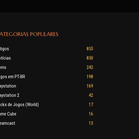
ATEGORIAS POPULARES
tigos
853
tícias
850
oms
242
gos em PT-BR
198
aystation
169
aystation 2
42
cks de Jogos (World)
17
ame Cube
16
eamcast
13