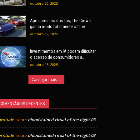
outubro 20, 2025
Após pressão dos fãs, The Crew 2
ganha modo totalmente offline
outubro 17, 2025
Investimentos em IA podem dificultar
o acesso de consumidores a
hardware, alerta ADATA
outubro 15, 2025
Carregar mais
COMENTÁRIOS RECENTES
orntude
bloodstained-ritual-of-the-night-03
sobre
orntude
bloodstained-ritual-of-the-night-03
sobre