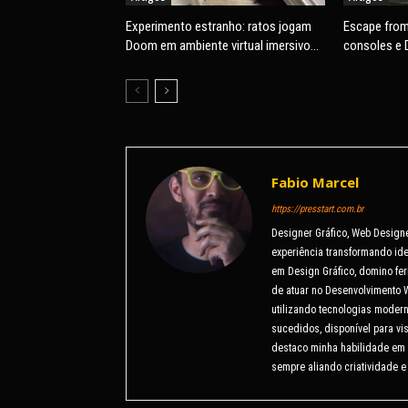
Experimento estranho: ratos jogam
Escape from
Doom em ambiente virtual imersivo
consoles e 
com mira e tiros
Fabio Marcel
https://presstart.com.br
Designer Gráfico, Web Design
experiência transformando ide
em Design Gráfico, domino fer
de atuar no Desenvolvimento 
utilizando tecnologias modern
sucedidos, disponível para v
destaco minha habilidade em 
sempre aliando criatividade e