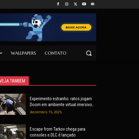
WALLPAPERS
CONTATO
VEJA TAMBÉM
Experimento estranho: ratos jogam
Doom em ambiente virtual imersivo
com mira e tiros
dezembro 15, 2025
Escape from Tarkov chega para
consoles e DLC é lançado