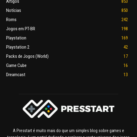
Artigos
853
Notícias
850
Roms
242
Jogos em PT-BR
198
Playstation
169
Playstation 2
42
Packs de Jogos (World)
17
Game Cube
16
Dreamcast
13
A Presstart é muito mais do que um simples blog sobre games e