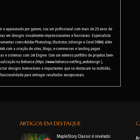
er e apaixonado por games, sou um profissional com mais de 20 anos de
ias em designs visualmente impressionantes e funcionais. Especialista
ramentas como Adobe Photoshop, Illustrator, InDesign e Corel DRAW, além
Web com a criação de sites, blogs, e-commerces e landing pages
as e sistemas com Jet Engine. Com um extenso portfólio de projetos bem-
isualização no Behance (https://www.behance.net/fmg_webdesign ),
criar designs memoráveis e impactantes que se destacam na multidão,
 funcionalidade para entregar resultados excepcionais.
ARTIGOS EM DESTAQUE
C
MapleStory Classic é revelado:
Ar