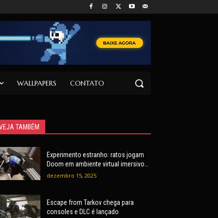
WALLPAPERS
CONTATO
VEJA TAMBÉM
Experimento estranho: ratos jogam
Doom em ambiente virtual imersivo
com mira e tiros
dezembro 15, 2025
Escape from Tarkov chega para
consoles e DLC é lançado