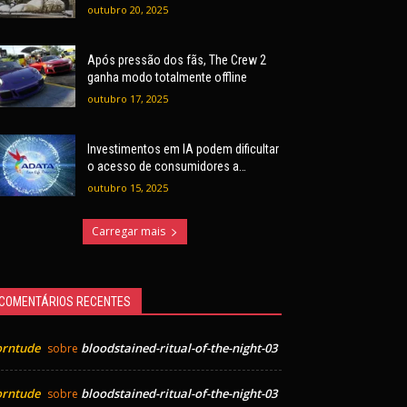
outubro 20, 2025
Após pressão dos fãs, The Crew 2
ganha modo totalmente offline
outubro 17, 2025
Investimentos em IA podem dificultar
o acesso de consumidores a
hardware, alerta ADATA
outubro 15, 2025
Carregar mais
COMENTÁRIOS RECENTES
orntude
bloodstained-ritual-of-the-night-03
sobre
orntude
bloodstained-ritual-of-the-night-03
sobre