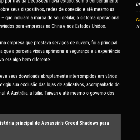
tup por trás da DeepSeek havia estado, sem o consentimento
BR
sobre seus dispositivos, redes de conexão e até mesmo as
– que incluíam a marca do seu celular, o sistema operacional
Fa
enviados para empresas na China e nos Estados Unidos.
Tr
uma empresa que prestava serviços de nuvem, foi a principal
 que a parceria visava aprimorar a segurança e a experiência
vo era algo bem diferente.
 teve seus downloads abruptamente interrompidos em vários
e exigiu sua exclusão das lojas de aplicativos, acompanhado de
nal. A Austrália, a Itália, Taiwan e até mesmo o governo dos
istória principal de Assassin's Creed Shadows para