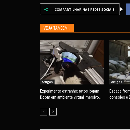
COMPARTILHAR NAS REDES SOCIAIS
VEJA TAMBÉM...
Artigos
Artigos
Experimento estranho: ratos jogam
Escape from
Doom em ambiente virtual imersivo
consoles e 
com mira e tiros