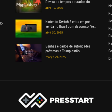
Reviva os tempos dourados do
No
MMORPG.
abril 17, 2025
R
Jo
Nintendo Switch 2 entra em pré-
do
venda no Brasil com desconto! Veja
Pl
o preço.
abril 30, 2025
Pl
Pa
Senhas e dados de autoridades
G
próximas a Trump estão
disponíveis online, alerta revista
março 29, 2025
Dr