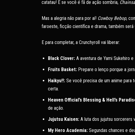
catatau! E se você é fã de ação sombria,
Chains
Mas a alegria não para por aí!
Cowboy Bebop
, co
faroeste, ficção científica e drama, também ser
E para completar, a Crunchyroll vai liberar:
Black Clover:
A aventura de Yami Sukehiro e 
Fruits Basket:
Prepare o lenço porque a jorna
Haikyu!!:
Se você precisa de um anime para te 
certa.
Heaven Official’s Blessing & Hell’s Paradis
de ação.
Jujutsu Kaisen:
A luta dos jujutsu sorcerers v
My Hero Academia:
Segundas chances e deu