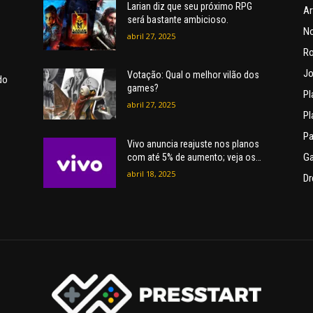
Larian diz que seu próximo RPG
Ar
será bastante ambicioso.
No
abril 27, 2025
R
Jo
Votação: Qual o melhor vilão dos
do
games?
Pl
abril 27, 2025
Pl
Pa
Vivo anuncia reajuste nos planos
G
com até 5% de aumento; veja os
novos preços
abril 18, 2025
Dr