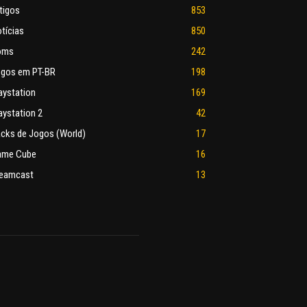
tigos
853
tícias
850
oms
242
gos em PT-BR
198
aystation
169
aystation 2
42
cks de Jogos (World)
17
ame Cube
16
eamcast
13