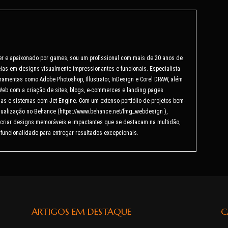
er e apaixonado por games, sou um profissional com mais de 20 anos de
ias em designs visualmente impressionantes e funcionais. Especialista
ramentas como Adobe Photoshop, Illustrator, InDesign e Corel DRAW, além
Web com a criação de sites, blogs, e-commerces e landing pages
as e sistemas com Jet Engine. Com um extenso portfólio de projetos bem-
isualização no Behance (https://www.behance.net/fmg_webdesign ),
criar designs memoráveis e impactantes que se destacam na multidão,
 funcionalidade para entregar resultados excepcionais.
ARTIGOS EM DESTAQUE
C