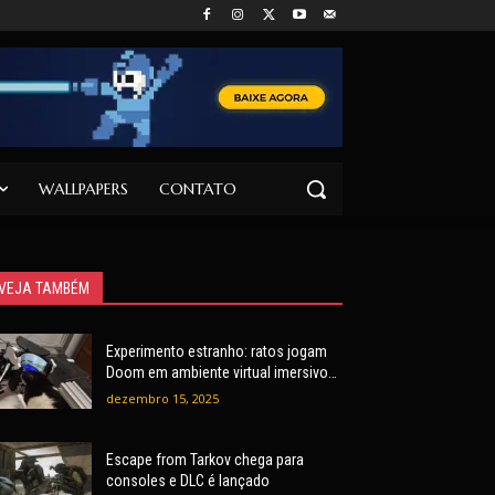
WALLPAPERS
CONTATO
VEJA TAMBÉM
Experimento estranho: ratos jogam
Doom em ambiente virtual imersivo
com mira e tiros
dezembro 15, 2025
Escape from Tarkov chega para
consoles e DLC é lançado