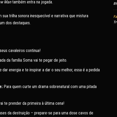
aw Man
também entra na jogada.
BR
m sua trilha sonora inesquecível e narrativa que mistura
Fa
Tr
á um dos destaques.
seus cavaleiros continua!
da da família Soma vai te pegar de jeito.
dar energia e te inspirar a dar o seu melhor, essa é a pedida
e:
Para quem curte um drama sobrenatural com uma pitada
ai te prender da primeira à última cena!
ses da destruição – prepare-se para uma dose cavos de