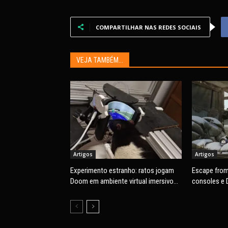
COMPARTILHAR NAS REDES SOCIAIS
VEJA TAMBÉM...
Artigos
Artigos
Experimento estranho: ratos jogam
Escape from
Doom em ambiente virtual imersivo
consoles e 
com mira e tiros