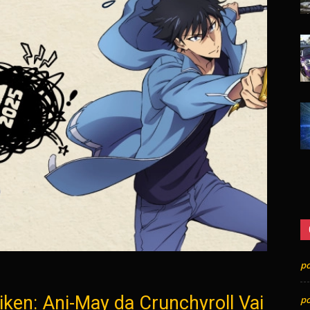
p
iken: Ani-May da Crunchyroll Vai
p