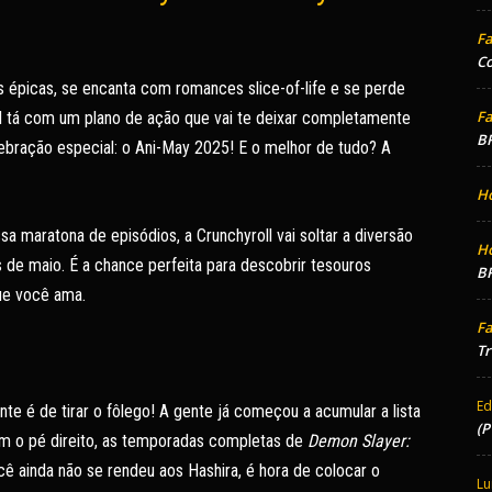
Fa
Co
 épicas, se encanta com romances slice-of-life e se perde
Fa
l tá com um plano de ação que vai te deixar completamente
BR
lebração especial: o Ani-May 2025! E o melhor de tudo? A
H
maratona de episódios, a Crunchyroll vai soltar a diversão
H
 de maio. É a chance perfeita para descobrir tesouros
BR
que você ama.
Fa
Tr
Ed
ente é de tirar o fôlego! A gente já começou a acumular a lista
(P
om o pé direito, as temporadas completas de
Demon Slayer:
cê ainda não se rendeu aos Hashira, é hora de colocar o
Lu