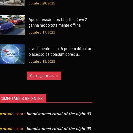
outubro 20, 2025
Após pressão dos fãs, The Crew 2
ganha modo totalmente offline
outubro 17, 2025
Investimentos em IA podem dificultar
o acesso de consumidores a
hardware, alerta ADATA
outubro 15, 2025
Carregar mais
COMENTÁRIOS RECENTES
orntude
bloodstained-ritual-of-the-night-03
sobre
orntude
bloodstained-ritual-of-the-night-03
sobre