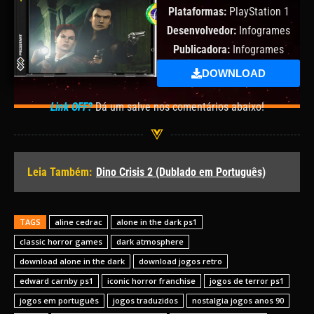
Plataformas:
PlayStation 1
Desenvolvedor:
Infogrames
Publicadora:
Infogrames
DOWNLOAD
Link OFF?
Dá um salve nos comentários abaixo!
Leia Também:
Dino Crisis 2 (Dublado em Português)
TAGS
aline cedrac
alone in the dark ps1
classic horror games
dark atmosphere
download alone in the dark
download jogos retro
edward carnby ps1
iconic horror franchise
jogos de terror ps1
jogos em português
jogos traduzidos
nostalgia jogos anos 90