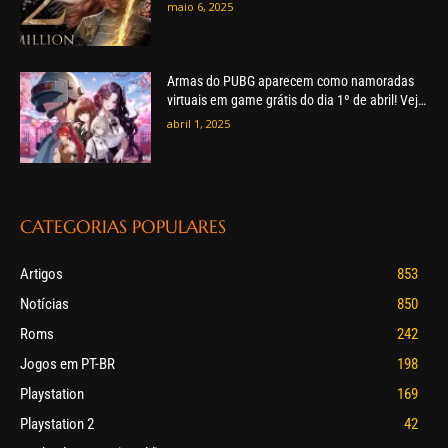
maio 6, 2025
Armas do PUBG aparecem como namoradas
virtuais em game grátis do dia 1º de abril! Veja
como jogar.
abril 1, 2025
CATEGORIAS POPULARES
Artigos
853
Notícias
850
Roms
242
Jogos em PT-BR
198
Playstation
169
Playstation 2
42