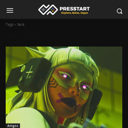
Tags
Será
Tag:
será
Artigos