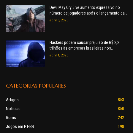
Devil May Cry 5 vê aumento expressivo no
número de jogadores após o lançamento da
animação da Netflix
abril 5, 2025
Hackers podem causar prejuízo de R$ 2,2
trilhões às empresas brasileiras nos
próximos três anos
abril 1, 2025
CATEGORIAS POPULARES
Artigos
853
Notícias
850
Roms
242
Jogos em PT-BR
198