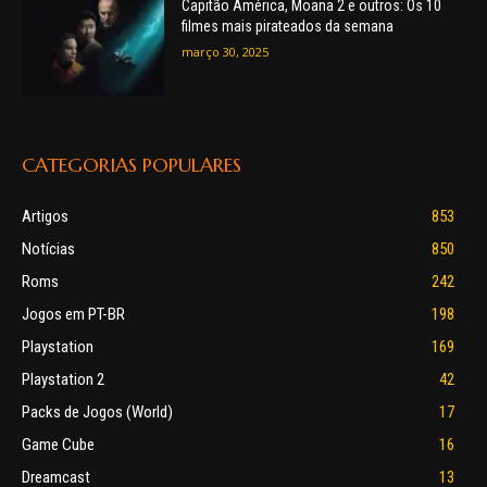
Capitão América, Moana 2 e outros: Os 10
filmes mais pirateados da semana
março 30, 2025
CATEGORIAS POPULARES
Artigos
853
Notícias
850
Roms
242
Jogos em PT-BR
198
Playstation
169
Playstation 2
42
Packs de Jogos (World)
17
Game Cube
16
Dreamcast
13