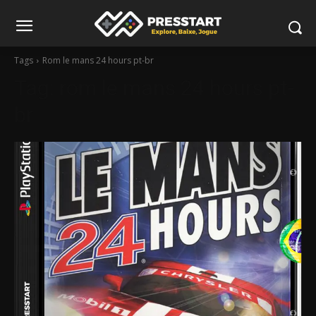
Tags
Rom le mans 24 hours pt-br
Tag:
rom le mans 24 hours pt-
br