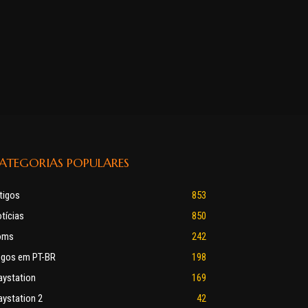
ATEGORIAS POPULARES
tigos
853
tícias
850
oms
242
gos em PT-BR
198
aystation
169
aystation 2
42