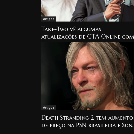
Artigos
Take-Two vê algumas
atualizações de GTA Online co
se fossem um novo GTA
Artigos
Death Stranding 2 tem aumento
de preço na PSN brasileira e Son
define novo preço padrão