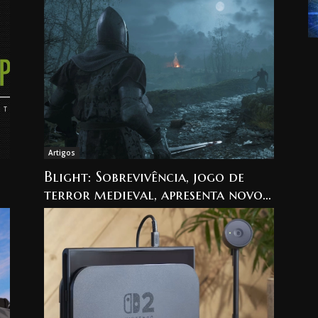
combate e cenários
Artigos
Blight: Sobrevivência, jogo de
terror medieval, apresenta novo
cenário e ciclo dia/noite