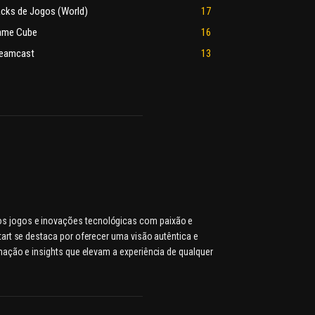
cks de Jogos (World)
17
ame Cube
16
eamcast
13
dos jogos e inovações tecnológicas com paixão e
rt se destaca por oferecer uma visão autêntica e
ação e insights que elevam a experiência de qualquer