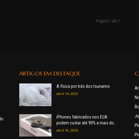
Página 1 de 7
ARTIGOS EM DESTAQUE
C
A física por trás dos tsunamis
Ar
abril 14, 2025
No
R
Jo
iPhones fabricados nos EUA
do
podem custar até 90% a mais do
Pl
que modelos da China
abril 10, 2025
Pl