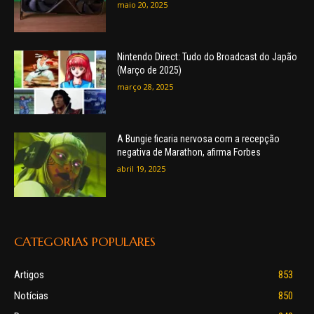
uma de suas dependências. O arquivo ou
maio 20, 2025
assembly especificado não foi encontrado.
Nintendo Direct: Tudo do Broadcast do Japão
(Março de 2025)
março 28, 2025
A Bungie ficaria nervosa com a recepção
negativa de Marathon, afirma Forbes
abril 19, 2025
CATEGORIAS POPULARES
Artigos
853
Notícias
850