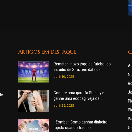
ARTIGOS EM DESTAQUE
C
Rematch, novo jogo de futebol do
Ar
estúdio de Sifu, tem data de
No
lançamento revelada e será
abril 10, 2025
lançado em…
R
Jo
Compre uma garrafa Stanley e
do
ganhe uma ecobag; veja os
Pl
modelos disponíveis.
abril 26, 2025
Pl
Pa
: Zombar: Como ganhar dinheiro
G
rápido usando fraudes