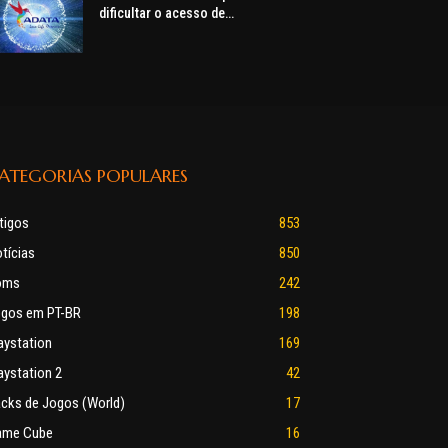
dificultar o acesso de
consumidores a hardware, alerta
ADATA
ATEGORIAS POPULARES
tigos
853
tícias
850
oms
242
gos em PT-BR
198
aystation
169
aystation 2
42
cks de Jogos (World)
17
ame Cube
16