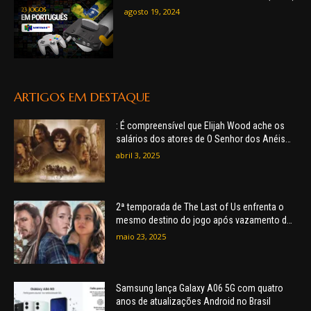
agosto 19, 2024
ARTIGOS EM DESTAQUE
: É compreensível que Elijah Wood ache os
salários dos atores de O Senhor dos Anéis
terem sido baixos
abril 3, 2025
2ª temporada de The Last of Us enfrenta o
mesmo destino do jogo após vazamento do
episódio final
maio 23, 2025
Samsung lança Galaxy A06 5G com quatro
anos de atualizações Android no Brasil