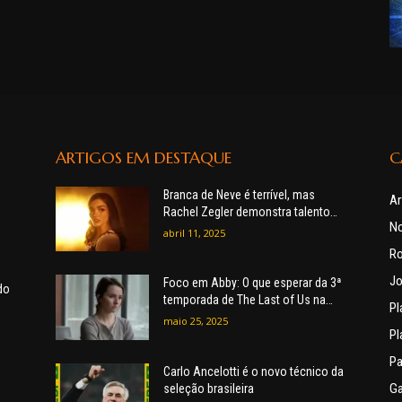
ARTIGOS EM DESTAQUE
C
Branca de Neve é terrível, mas
Ar
Rachel Zegler demonstra talento
No
em outro filme na plataforma de
abril 11, 2025
streaming.
R
Jo
Foco em Abby: O que esperar da 3ª
do
temporada de The Last of Us na
Pl
HBO Max
maio 25, 2025
Pl
Pa
Carlo Ancelotti é o novo técnico da
G
seleção brasileira