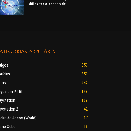
dificultar o acesso de
consumidores a hardware, alerta
ADATA
ATEGORIAS POPULARES
tigos
853
tícias
850
oms
242
gos em PT-BR
198
aystation
169
aystation 2
42
cks de Jogos (World)
17
ame Cube
16