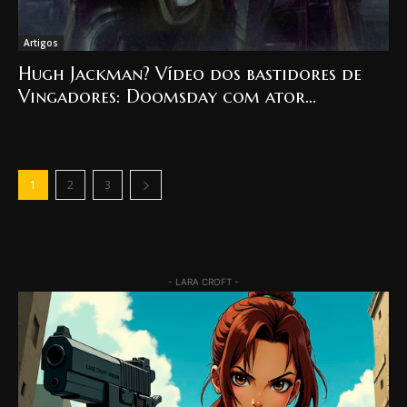
Artigos
Hugh Jackman? Vídeo dos bastidores de
Vingadores: Doomsday com ator
misterioso vaza na internet
1
2
3
- LARA CROFT -