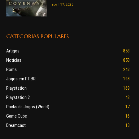
abril 17, 2025
CATEGORIAS POPULARES
Artigos
853
Notícias
850
Roms
242
Jogos em PT-BR
198
Playstation
169
Playstation 2
42
Packs de Jogos (World)
17
Game Cube
16
Dreamcast
13