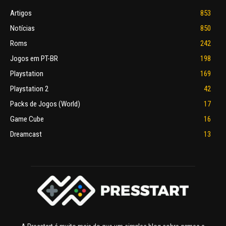
Artigos
853
Notícias
850
Roms
242
Jogos em PT-BR
198
Playstation
169
Playstation 2
42
Packs de Jogos (World)
17
Game Cube
16
Dreamcast
13